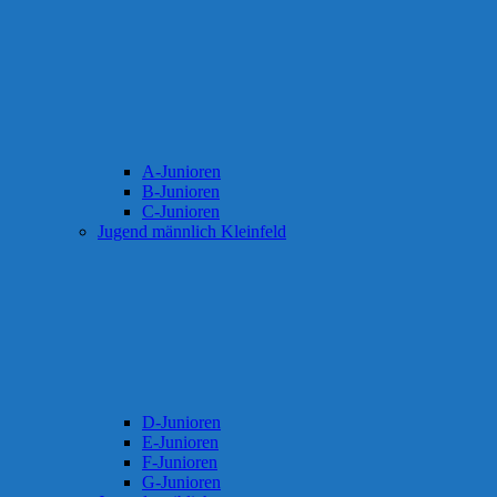
A-Junioren
B-Junioren
C-Junioren
Jugend männlich Kleinfeld
D-Junioren
E-Junioren
F-Junioren
G-Junioren