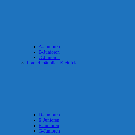
A-Junioren
B-Junioren
C-Junioren
Jugend männlich Kleinfeld
D-Junioren
E-Junioren
F-Junioren
G-Junioren