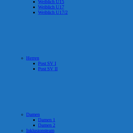
Weiblich U15
Weiblich U17
Weiblich U17/2
Herren
Post SV I
Post SV II
Damen
Damen 1
Damen 2
Inklusionsteam