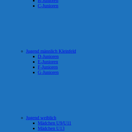
B-Junioren
C-Junioren
Jugend männlich Kleinfeld
D-Junioren
E-Junioren
F-Junioren
G-Junioren
Jugend weiblich
Mädchen U9/U11
Mädchen U13