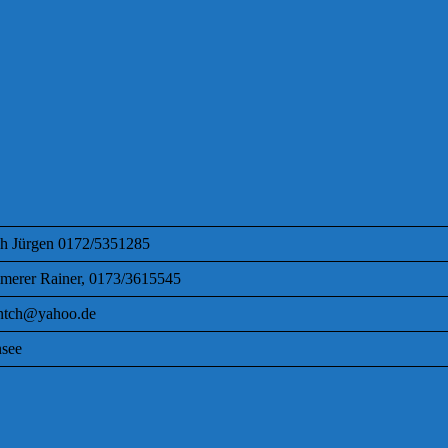
h Jürgen 0172/5351285
erer Rainer, 0173/3615545
ntch@yahoo.de
see