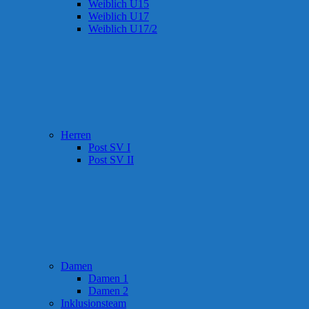
Weiblich U15
Weiblich U17
Weiblich U17/2
Herren
Post SV I
Post SV II
Damen
Damen 1
Damen 2
Inklusionsteam