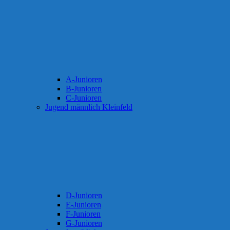
A-Junioren
B-Junioren
C-Junioren
Jugend männlich Kleinfeld
D-Junioren
E-Junioren
F-Junioren
G-Junioren