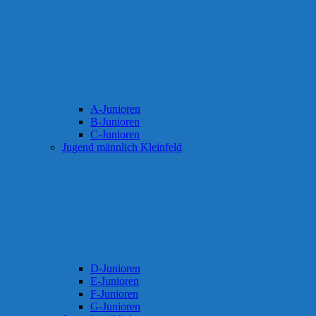
A-Junioren
B-Junioren
C-Junioren
Jugend männlich Kleinfeld
D-Junioren
E-Junioren
F-Junioren
G-Junioren