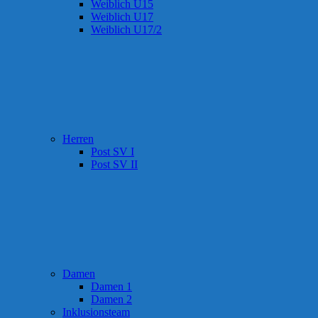
Weiblich U15
Weiblich U17
Weiblich U17/2
Herren
Post SV I
Post SV II
Damen
Damen 1
Damen 2
Inklusionsteam