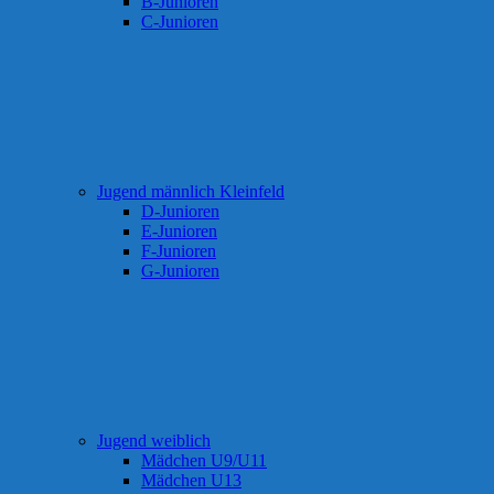
B-Junioren
C-Junioren
Jugend männlich Kleinfeld
D-Junioren
E-Junioren
F-Junioren
G-Junioren
Jugend weiblich
Mädchen U9/U11
Mädchen U13